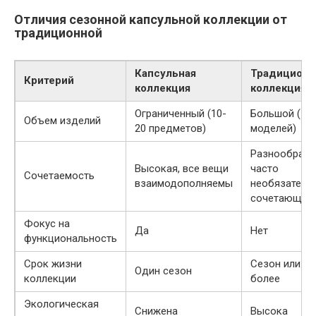
Отличия сезонной капсульной коллекции от
традиционной
Капсульная
Традиционн
Критерий
коллекция
коллекция
Ограниченный (10-
Большой (10
Объем изделий
20 предметов)
моделей)
Разнообразн
Высокая, все вещи
часто
Сочетаемость
взаимодополняемы
необязатель
сочетающая
Фокус на
Да
Нет
функциональность
Срок жизни
Сезон или
Один сезон
коллекции
более
Экологическая
Снижена
Высока