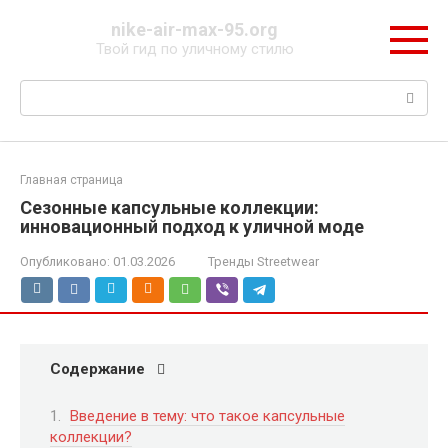
Перейти
nike-air-max-95.org
к
Твой гид по уличному стилю
контенту
Поиск:
Главная страница
Сезонные капсульные коллекции:
инновационный подход к уличной моде
Опубликовано:
01.03.2026
Тренды Streetwear
Содержание
Введение в тему: что такое капсульные
коллекции?