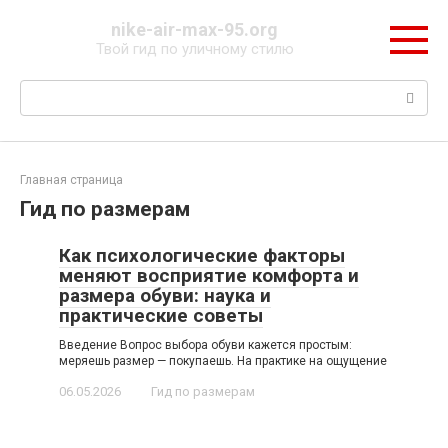
Перейти
nike-air-max-95.org
к
Твой гид по уличному стилю
контенту
Поиск:
Главная страница
Гид по размерам
Как психологические факторы
меняют восприятие комфорта и
размера обуви: наука и
практические советы
Введение Вопрос выбора обуви кажется простым:
меряешь размер — покупаешь. На практике на ощущение
06.05.2026
Гид по размерам