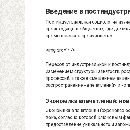
Введение в постиндустр
Постиндустриальная социология изуч
происходяще в обществах, где домини
промышленное производство.
<img src="» />
Переход от индустриальной к постинд
изменением структуры занятости, рос
профессий, а также смещением акцент
распространение «впечатлений» и «оп
Экономика впечатлений: но
Экономика впечатлений (experience e
века, согласно которой ключевым фак
предоставление уникального и запоми