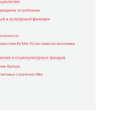
социологию
парадигма потребления
ьный и культурный феномен
дентичность
еристики Air Max 95 как символа экономики
ческих и социокультурных трендов
ение бренда
инговых стратегиях Nike