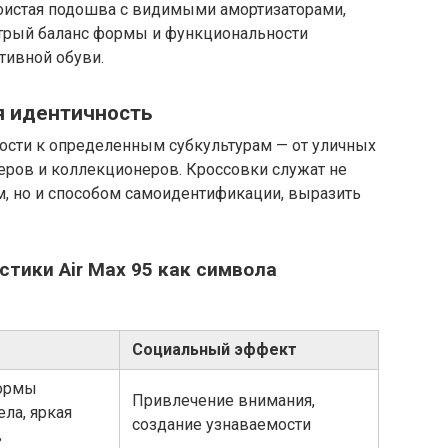
лоистая подошва с видимыми амортизаторами,
итрый баланс формы и функциональности
тивной обуви.
ая идентичность
ности к определенным субкультурам — от уличных
еров и коллекционеров. Кроссовки служат не
м, но и способом самоидентификации, выразить
тики Air Max 95 как символа
Социальный эффект
ормы
Привлечение внимания,
ела, яркая
создание узнаваемости
в