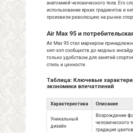
анатомией человеческого тела. Его с
использование ярких градиентов и х
произвели революцию на рынке спор
Air Max 95 и потребительск
Air Max 95 стал маркером принадлеж
хип-хоп сообществ до модных инсайд
только удобством для занятий спорто
стиль и ценности.
Таблица: Ключевые характерис
экономики впечатлений
Характеристика
Описание
Возрождение ф
Уникальный
человеческого т
дизайн
градация цвето