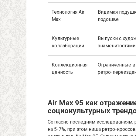
Технология Air
Видимая подушк
Max
подошве
Культурные
Выпуски с худо
коллаборации
знаменитостями
Коллекционная
Ограниченные в
ценность
ретро-переизда
Air Max 95 как отражени
социокультурных тренд
Согласно последним исследованиям, 
на 5-7%, при этом ниша ретро-кроссо