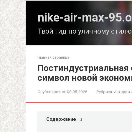
Перейти
к
nike-air-max-95.o
контенту
Твой гид по уличному стилю
Главная страница
Постиндустриальная с
символ новой эконом
Опубликовано:
08.05.2026
Рубрика:
История 
Содержание