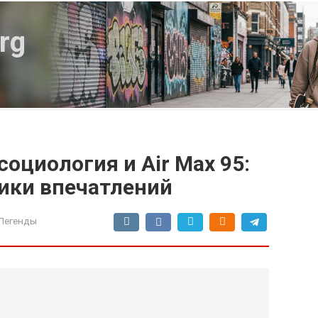
rg
оциология и Air Max 95:
ики впечатлений
Легенды