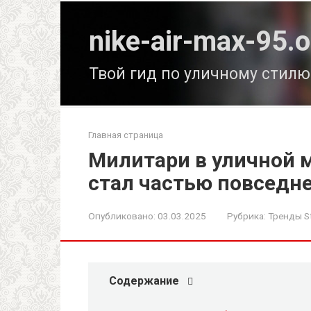
Перейти
к
nike-air-max-95.o
контенту
Твой гид по уличному стилю
Главная страница
Милитари в уличной м
стал частью повседн
Опубликовано:
03.03.2025
Рубрика:
Тренды S
Содержание