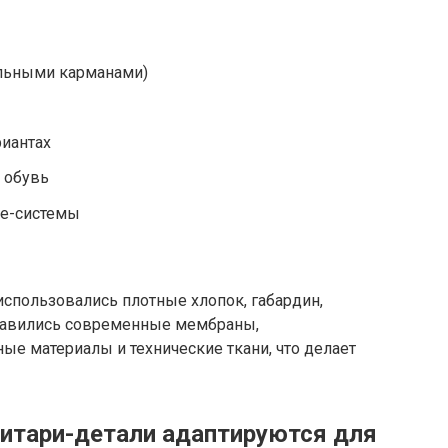
ельными карманами)
риантах
я обувь
ле-системы
спользовались плотные хлопок, габардин,
обавились современные мембраны,
е материалы и технические ткани, что делает
итари-детали адаптируются для