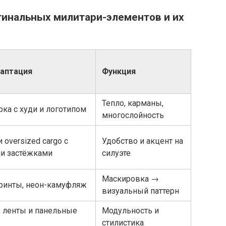
гинальных милитари-элементов и их
даптация
Функция
Тепло, карманы,
рка с худи и логотипом
многослойность
oversized cargo с
Удобство и акцент на
и застёжками
силуэте
Маскировка →
ринты, неон-камуфляж
визуальный паттерн
 ленты и панельные
Модульность и
стилистика