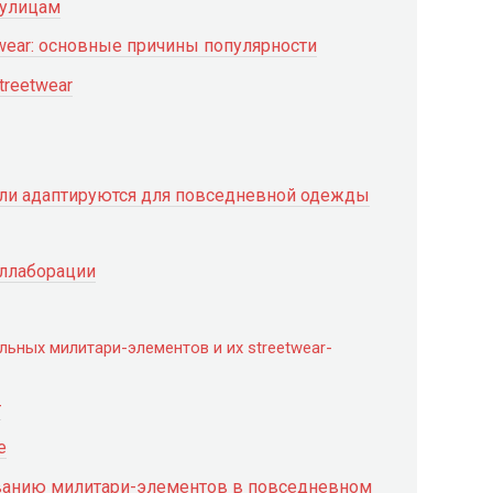
 улицам
twear: основные причины популярности
reetwear
али адаптируются для повседневной одежды
оллаборации
льных милитари-элементов и их streetwear-
т
е
ванию милитари-элементов в повседневном