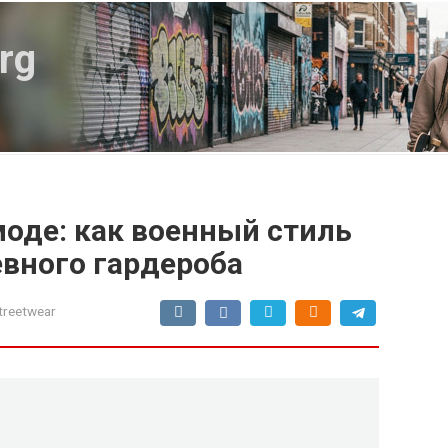
rg
оде: как военный стиль
евного гардероба
treetwear