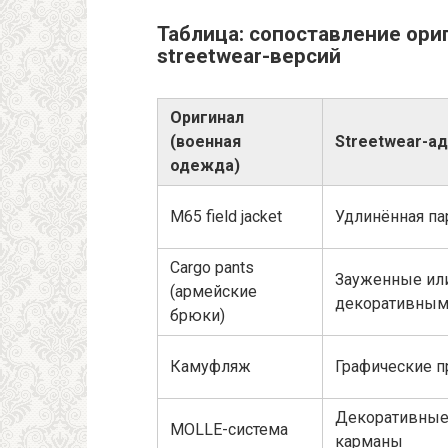
Таблица: сопоставление ори
streetwear-версий
Оригинал
(военная
Streetwear-а
одежда)
M65 field jacket
Удлинённая па
Cargo pants
Зауженные или 
(армейские
декоративным
брюки)
Камуфляж
Графические п
Декоративные
MOLLE-система
карманы