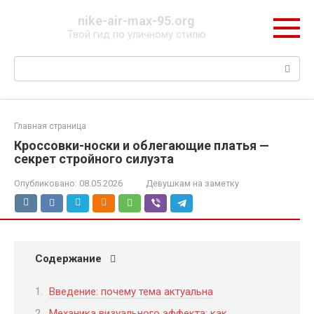
Перейти
nike-air-max-95.org
к
Твой гид по уличному стилю
контенту
Поиск:
Главная страница
Кроссовки-носки и облегающие платья —
секрет стройного силуэта
Опубликовано:
08.05.2026
Девушкам на заметку
Содержание
Введение: почему тема актуальна
Механика визуального эффекта: как