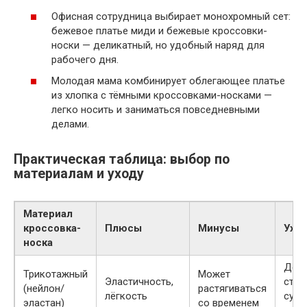
Офисная сотрудница выбирает монохромный сет:
бежевое платье миди и бежевые кроссовки-
носки — деликатный, но удобный наряд для
рабочего дня.
Молодая мама комбинирует облегающее платье
из хлопка с тёмными кроссовками-носками —
легко носить и заниматься повседневными
делами.
Практическая таблица: выбор по
материалам и уходу
Материал
кроссовка-
Плюсы
Минусы
Ухо
носка
Дели
Трикотажный
Может
Эластичность,
стир
(нейлон/
растягиваться
лёгкость
сушк
эластан)
со временем