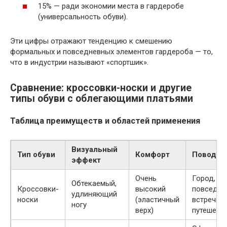
15% — ради экономии места в гардеробе
(универсальность обуви).
Эти цифры отражают тенденцию к смешению
формальных и повседневных элементов гардероба — то,
что в индустрии называют «спортшик».
Сравнение: кроссовки-носки и другие
типы обуви с облегающими платьями
Таблица преимуществ и областей применения
Визуальный
Тип обуви
Комфорт
Повод
эффект
Очень
Город,
Обтекаемый,
Кроссовки-
высокий
повседне
удлиняющий
носки
(эластичный
встречи,
ногу
верх)
путешест