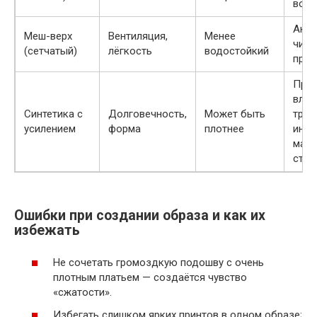
возд
Акку
Меш-верх
Вентиляция,
Менее
чист
(сетчатый)
лёгкость
водостойкий
прос
Прот
вла
Синтетика с
Долговечность,
Может быть
тряп
усилением
форма
плотнее
иног
маш
стир
Ошибки при создании образа и как их
избежать
Не сочетать громоздкую подошву с очень
плотным платьем — создаётся чувство
«сжатости».
Избегать слишком ярких принтов в одном образе;