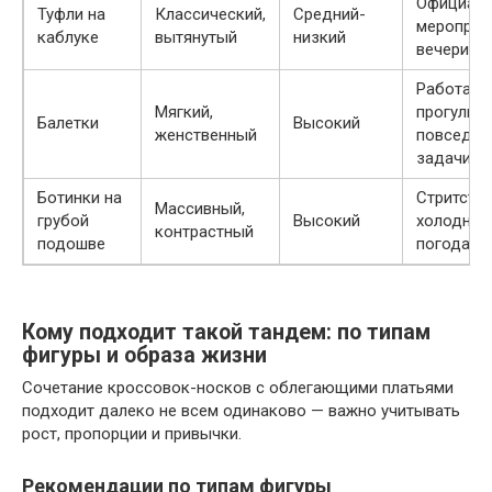
Официал
Туфли на
Классический,
Средний-
мероприя
каблуке
вытянутый
низкий
вечеринк
Работа,
Мягкий,
прогулки,
Балетки
Высокий
женственный
повседне
задачи
Ботинки на
Стритстай
Массивный,
грубой
Высокий
холодная
контрастный
подошве
погода
Кому подходит такой тандем: по типам
фигуры и образа жизни
Сочетание кроссовок-носков с облегающими платьями
подходит далеко не всем одинаково — важно учитывать
рост, пропорции и привычки.
Рекомендации по типам фигуры