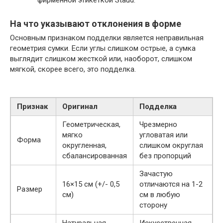
На что указывают отклонения в форме
Основным признаком подделки является неправильная
геометрия сумки. Если углы слишком острые, а сумка
выглядит слишком жесткой или, наоборот, слишком
мягкой, скорее всего, это подделка.
Признак
Оригинал
Подделка
Геометрическая,
Чрезмерно
мягко
угловатая или
Форма
округленная,
слишком округлая
сбалансированная
без пропорций
Зачастую
16×15 см (+/- 0,5
отличаются на 1-2
Размер
см)
см в любую
сторону
Натуральная
Искусственная