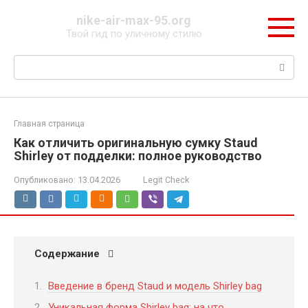
Перейти
nike-air-max-95.org
к
Твой гид по уличному стилю
контенту
Поиск:
Главная страница
Как отличить оригинальную сумку Staud
Shirley от подделки: полное руководство
Опубликовано:
13.04.2026
Legit Check
Содержание
Введение в бренд Staud и модель Shirley bag
Уникальная форма Shirley bag: на что