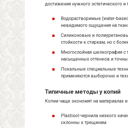
достижения нужного эстетического и 
Водорастворимые (water-based)
невидимого ощущения на ткан
Силиконовые и полиуретановы
стойкости к стиркам, но с боле
Многослойная шелкография с т
насыщенных оттенков и точных
Локальные специальные техник
применяются выборочно и тех
Типичные методы у копий
Копии чаще экономят на материалах и
Plastisol-чернила низкого кач
склонны к трещинам.