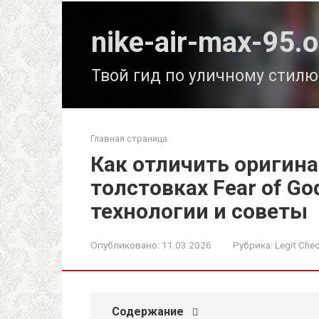
Перейти
к
nike-air-max-95.o
контенту
Твой гид по уличному стилю
Главная страница
Как отличить оригина
толстовках Fear of Go
технологии и советы
Опубликовано:
11.03.2026
Рубрика:
Legit Che
Содержание