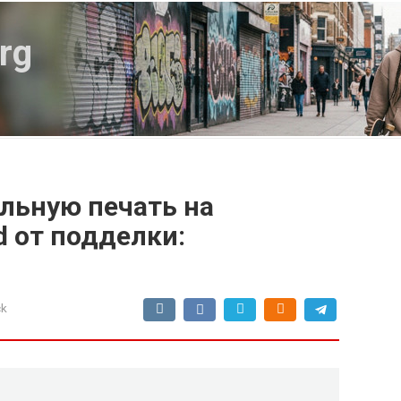
rg
льную печать на
d от подделки:
ck