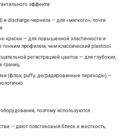
тактильного эффекта:
 и discharge-чернила — для «мягкого», почти
и.
е краски — для повышенной эластичности и
е тонким профилем, чем классический plastisol.
щательной регистрацией цветов — для глубоких,
 границ.
и (флок, puffy, деградированные переходы) —
нологично.
 оборудовании, поэтому используются:
ества — дают пластиковый блеск и жесткость,