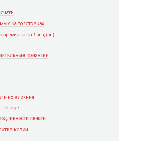
печать
емых на толстовках
а премиальных брендов)
тактильные признаки
л и их влияние
 Discharge
подлинности печати
ротив копии