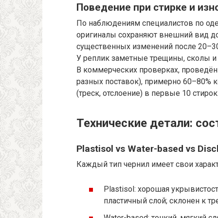
Поведение при стирке и изн
По наблюдениям специалистов по оде
оригиналы сохраняют внешний вид д
существенных изменений после 20–30
У реплик заметные трещины, сколы и 
В коммерческих проверках, проведён
разных поставок), примерно 60–80%
(треск, отслоение) в первые 10 стирок
Технические детали: сос
Plastisol vs Water-based vs Dis
Каждый тип чернил имеет свои характ
Plastisol: хорошая укрывистост
пластичный слой; склонен к т
Water-based: тонкий, мягкий с