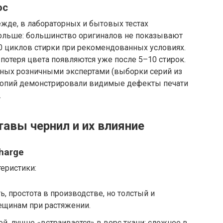
ос
жде, в лабораторных и бытовых тестах
ольше: большинство оригиналов не показывают
 циклов стирки при рекомендованных условиях.
потеря цвета появляются уже после 5–10 стирок.
ных розничными экспертами (выборки серий из
 копий демонстрировали видимые дефекты печати
.
тавы чернил и их влияние
charge
еристики:
ь, простота в производстве, но толстый и
рещинам при растяжении.
лой, лучше «встраивается» в ворс ткани; сложнее в